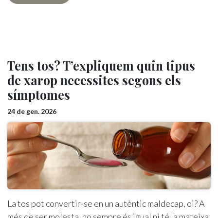
Tens tos? T’expliquem quin tipus
de xarop necessites segons els
símptomes
24 de gen. 2026
La tos pot convertir-se en un autèntic maldecap, oi? A
més de ser molesta, no sempre és igual ni té la mateixa