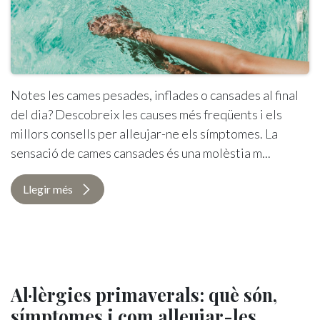
Notes les cames pesades, inflades o cansades al final
del dia? Descobreix les causes més freqüents i els
millors consells per alleujar-ne els símptomes. La
sensació de cames cansades és una molèstia m...
Llegir més
Al·lèrgies primaverals: què són,
símptomes i com alleujar-les