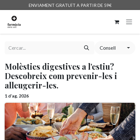
Skip to Content
ENVIAMENT GRATUÏT A PARTIR DE 59€
Consell
Molèsties digestives a l'estiu?
Descobreix com prevenir-les i
alleugerir-les.
1 d’ag. 2026