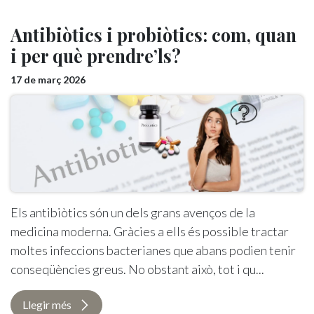
Antibiòtics i probiòtics: com, quan
i per què prendre’ls?
17 de març 2026
Els antibiòtics són un dels grans avenços de la
medicina moderna. Gràcies a ells és possible tractar
moltes infeccions bacterianes que abans podien tenir
conseqüències greus. No obstant això, tot i qu...
Llegir més