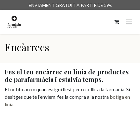
Skip to Content
ENVIAMENT GRATUÏT A PARTIR DE 59€
Encàrrecs
Fes el teu encàrrec en línia de productes
de parafarmàcia i estalvia temps.
Et notificarem quan estigui llest per recollir a la farmàcia. Si
desitges que te l'enviem, fes la compra a la nostra
botiga en
línia
.