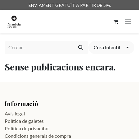
Skip to Content
ENVIAMENT GRATUÏT A PARTIR DE 59€
Cura Infantil
Sense publicacions encara.
Informació
Avís legal
Política de galetes
Política de privacitat
Condicions generals de compra