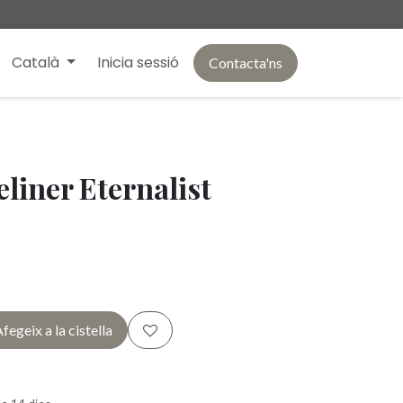
Català
Inicia sessió
Contacta'ns
eliner Eternalist
fegeix a la cistella