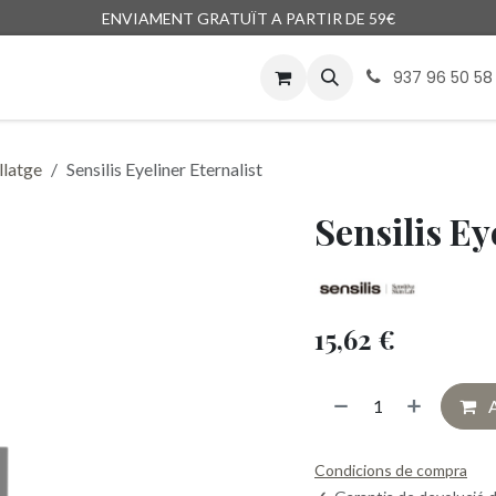
ENVIAMENT GRATUÏT A PARTIR DE 59€
ga
Marques
Bloc
Encàrrecs
937 96 50 58
latge
Sensilis Eyeliner Eternalist
Sensilis Ey
15,62
€
A
Condicions de compra