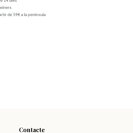
e 14 dies
feiners
artir de 59€ a la península
Contacte