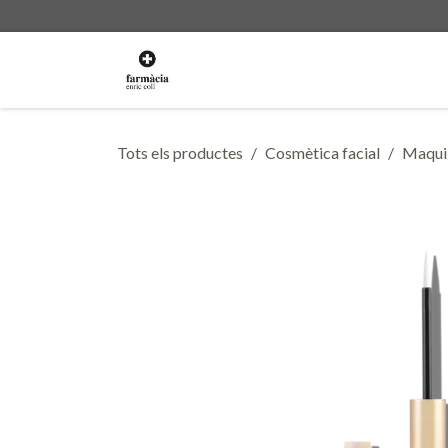
Skip to Content
La Farmàcia
Serveis
Boti
Tots els productes
Cosmètica facial
Maquil