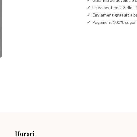
✓
Garantia de devolució d
✓
Lliurament en 2-3 dies 
✓
Enviament gratuït
a p
✓
Pagament 100% segur
Horari