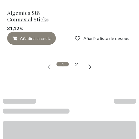
Algemica St8
Connaxial Sticks
31,12
€
Añadir a la cesta
Añadir a lista de deseos
1
2