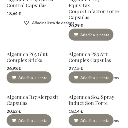
Control Capsulas
Equivitax
Coq10/Cofactor Forte
18,64
€
Capsulas
Añadir a lista de deseos
20,29
€
Añadir a la cesta
Algemica P65 Glut
Algemica P83 Arti
Complex Sticks
Complex Capsulas
26,98
€
27,15
€
Añadir a la cesta
Añadir a lista de deseos
Añadir a la cesta
Algemica R17 Alerpasit
Algemica S04 Spray
Capsulas
Induct Son Forte
20,62
€
18,14
€
Añadir a la cesta
Añadir a lista de deseos
Añadir a la cesta