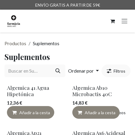
Ir al contenido
ENVÍO GRATIS A PARTIR DE 59€
Productos
Suplementos
Suplementos
Ordenar por
Filtros
¡Novedad!
Algemica 41 Agua
Algemica Ab10
Hipetónica
Microbactis 40C
12,36
€
14,83
€
Añadir a la cesta
Añadir a lista de deseos
Añadir a la cesta
Algemica Ap21
Algemica As6 Acidesal