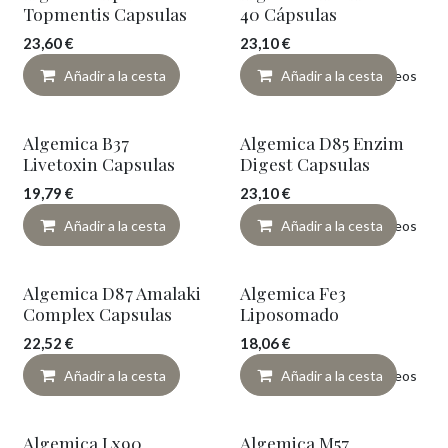
Topmentis Capsulas
40 Cápsulas
23,60
€
23,10
€
Añadir a la cesta
Añadir a lista de deseos
Añadir a la cesta
Algemica B37
Algemica D85 Enzim
Livetoxin Capsulas
Digest Capsulas
19,79
€
23,10
€
Añadir a la cesta
Añadir a lista de deseos
Añadir a la cesta
Algemica D87 Amalaki
Algemica Fe3
Complex Capsulas
Liposomado
22,52
€
18,06
€
Añadir a la cesta
Añadir a lista de deseos
Añadir a la cesta
Algemica Lx90
Algemica M57