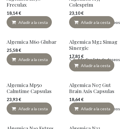
¡Novedad!
Freculax
Colesprim
18,14
€
23,10
€
Añadir a la cesta
Añadir a lista de deseos
Añadir a la cesta
¡Novedad!
Algemica M60 Glubar
Algemica Mg2 Simag
Sinergic
25,58
€
17,81
€
Añadir a la cesta
Añadir a lista de deseos
Añadir a la cesta
Algemica Mp50
Algemica N07 Gut
Calmtime Capsulas
Brain Axis Capsulas
23,93
€
18,64
€
Añadir a la cesta
Añadir a lista de deseos
Añadir a la cesta
Algemica N19 Estres
Algemica N23