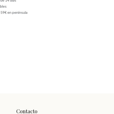
 de 14 días
ables
e 59€ en península
Contacto