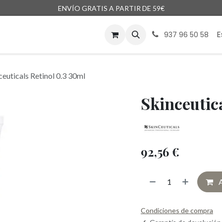
ENVÍO GRATIS A PARTIR DE 59€
enda
Marcas
Blog
Encargos
E
937 96 50 58
ceuticals Retinol 0.3 30ml
Skinceutica
92,56
€
A
Condiciones de compra