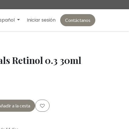
spañol
Iniciar sesión
Contáctanos
ls Retinol 0.3 30ml
ñadir a la cesta