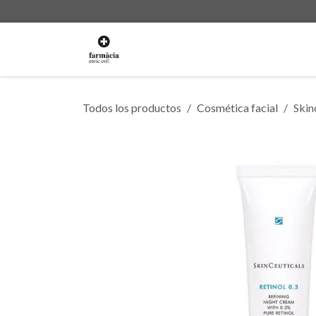
Ir al contenido
La Farmacia
Servicios
Ti
Todos los productos
Cosmética facial
Skin