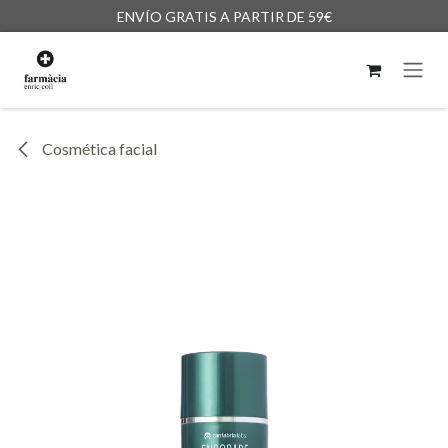
Ir al contenido
ENVÍO GRATIS A PARTIR DE 59€
Cosmética facial