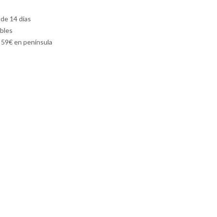
 de 14 días
ables
e 59€ en península