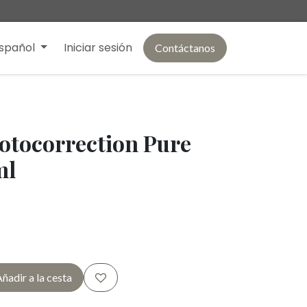
spañol
Iniciar sesión
Contáctanos
hotocorrection Pure
ml
ñadir a la cesta