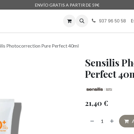
ENVÍO GRATIS A PARTIR DE 59€
enda
Marcas
Blog
Encargos
E
937 96 50 58
ilis Photocorrection Pure Perfect 40ml
Sensilis P
Perfect 40
21,40
€
A