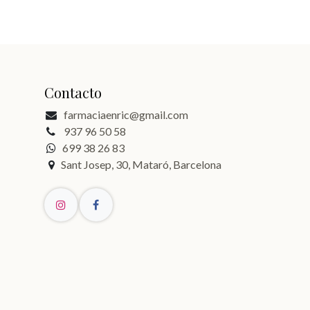
Contacto
farmaciaenric@gmail.com
937 96 50 58
699 38 26 83
Sant Josep, 30, Mataró, Barcelona