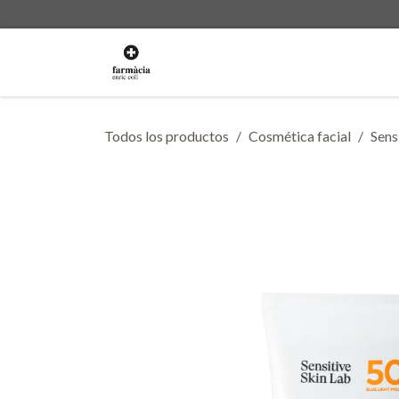
Ir al contenido
La Farmacia
Servicios
Ti
Todos los productos
Cosmética facial
Sens