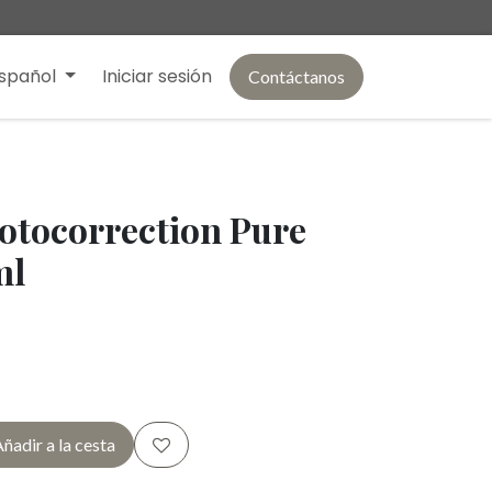
spañol
Iniciar sesión
Contáctanos
hotocorrection Pure
ml
ñadir a la cesta