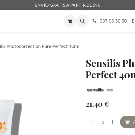
ENVÍO GRATIS A PARTIR DE 59€
enda
Marcas
Blog
Encargos
E
937 96 50 58
ilis Photocorrection Pure Perfect 40ml
Sensilis P
Perfect 40
21,40
€
A