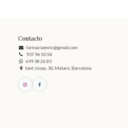
Contacto
farmaciaenric@gmail.com
937 96 50 58
699 38 26 83
Sant Josep, 30, Mataró, Barcelona