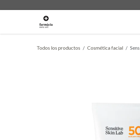
Ir al contenido
La Farmacia
Servicios
Ti
Todos los productos
Cosmética facial
Sens