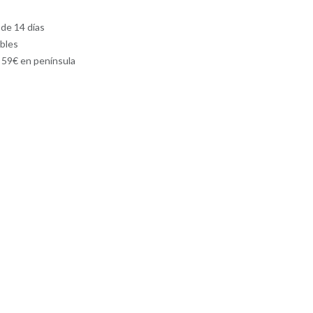
 de 14 días
ables
e 59€ en península