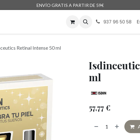
ENVÍO GRATIS A PARTIR DE 59€
enda
Marcas
Blog
Encargos
E
937 96 50 58
nceutics Retinal Intense 50 ml
Isdinceutic
ml
57,77
€
A