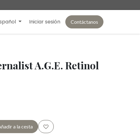
spañol
Iniciar sesión
Contáctanos
ernalist A.G.E. Retinol
ñadir a la cesta