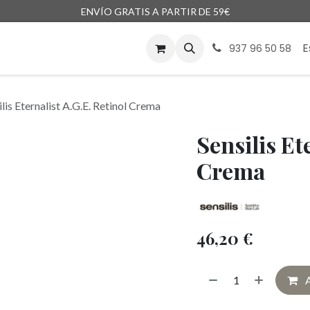
ENVÍO GRATIS A PARTIR DE 59€
enda
Marcas
Blog
Encargos
E
937 96 50 58
ilis Eternalist A.G.E. Retinol Crema
Sensilis Et
Crema
46,20
€
A