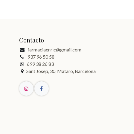
Contacto
farmaciaenric@gmail.com
937 96 50 58
699 38 26 83
Sant Josep, 30, Mataró, Barcelona