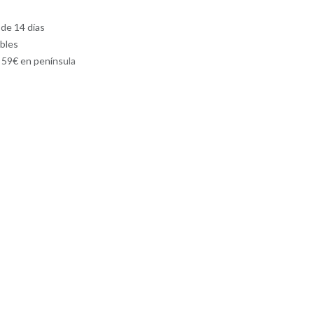
 de 14 días
ables
e 59€ en península