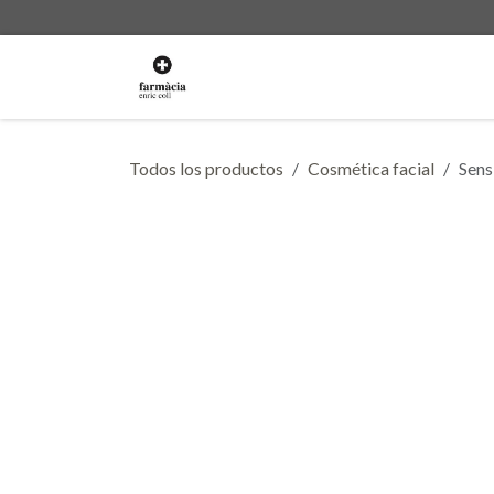
Ir al contenido
La Farmacia
Servicios
Ti
Todos los productos
Cosmética facial
Sens