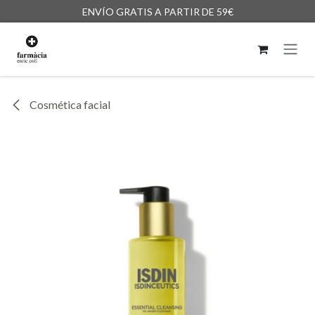
Ir al contenido
ENVÍO GRATIS A PARTIR DE 59€
Cosmética facial