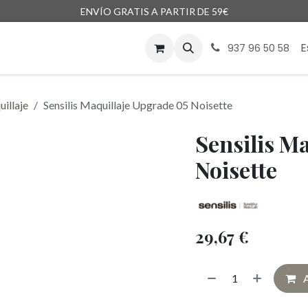
ENVÍO GRATIS A PARTIR DE 59€
enda
Marcas
Blog
Encargos
E
937 96 50 58
illaje
Sensilis Maquillaje Upgrade 05 Noisette
Sensilis M
Noisette
29,67
€
A