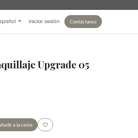
spañol
Iniciar sesión
Contáctanos
aquillaje Upgrade 05
ñadir a la cesta