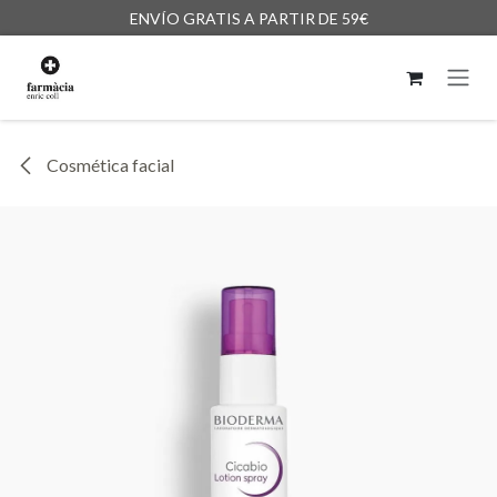
Ir al contenido
ENVÍO GRATIS A PARTIR DE 59€
Cosmética facial